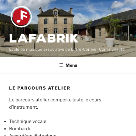
Aller
au
contenu
principal
LAFABRIK
École de musique associative de Liffré-Cormier Communauté
Menu
LE PARCOURS ATELIER
Le parcours atelier comporte juste le cours
d’instrument.
Technique vocale
Bombarde
Accordéon diatonique