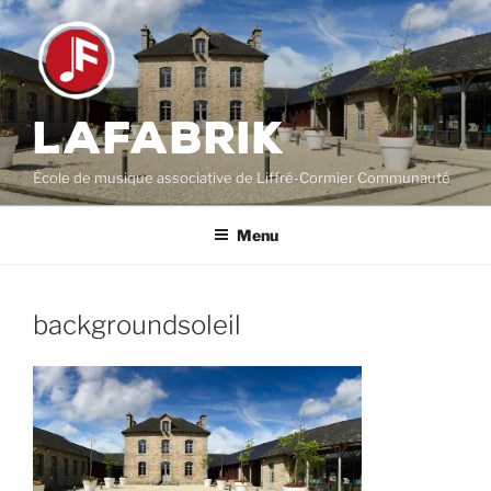
Aller
au
contenu
principal
LAFABRIK
École de musique associative de Liffré-Cormier Communauté
Menu
backgroundsoleil