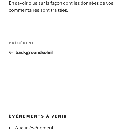
En savoir plus sur la façon dont les données de vos
commentaires sont traitées
.
Navigation
Article
PRÉCÉDENT
de
précédent
backgroundsoleil
l’article
ÉVÈNEMENTS À VENIR
Aucun évènement