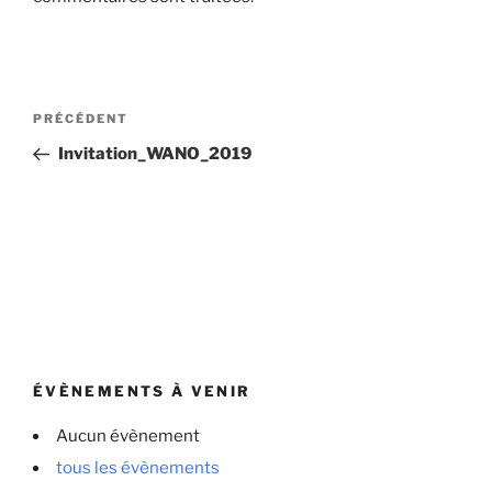
Navigation
Article
PRÉCÉDENT
de
précédent
Invitation_WANO_2019
l’article
ÉVÈNEMENTS À VENIR
Aucun évènement
tous les évènements