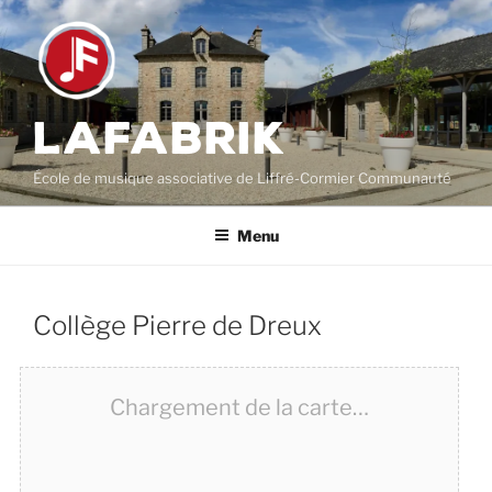
Aller
au
contenu
principal
LAFABRIK
École de musique associative de Liffré-Cormier Communauté
Menu
Collège Pierre de Dreux
Chargement de la carte…