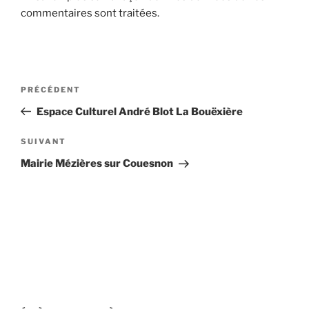
commentaires sont traitées
.
Navigation
Article
PRÉCÉDENT
de
précédent
Espace Culturel André Blot La Bouëxière
l’article
Article
SUIVANT
suivant
Mairie Mézières sur Couesnon