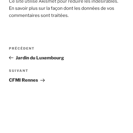
Ce site utilise Akismet pour réduire les indésirables.
En savoir plus sur la façon dont les données de vos
commentaires sont traitées
.
Navigation
Article
PRÉCÉDENT
de
précédent
Jardin du Luxembourg
l’article
Article
SUIVANT
suivant
CFMI Rennes