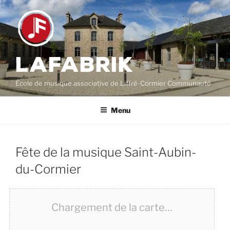
Aller
au
contenu
principal
LAFABRIK
École de musique associative de Liffré-Cormier Communauté
Menu
Fête de la musique Saint-Aubin-
du-Cormier
Chargement de la carte…