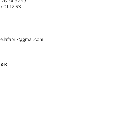
7 76 34 82 93
77 01 12 63
e.lafabrik@gmail.com
OOK