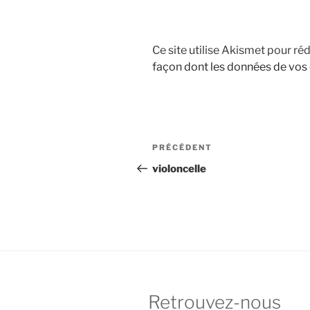
Ce site utilise Akismet pour réd
façon dont les données de vos
Navigation
Article
PRÉCÉDENT
de
précédent
violoncelle
l’article
Retrouvez-nous