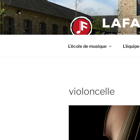
Aller
au
LAFA
contenu
principal
École de musiqu
L’école de musique
L’équipe
violoncelle