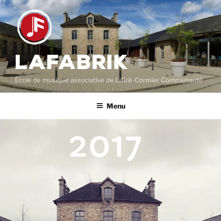
Aller
au
contenu
principal
LAFABRIK
École de musique associative de Liffré-Cormier Communauté
Menu