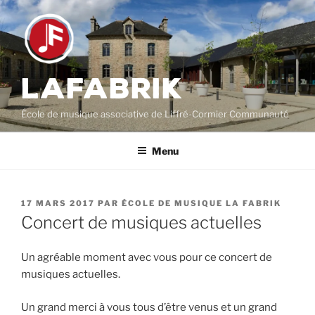
Aller
au
contenu
principal
LAFABRIK
École de musique associative de Liffré-Cormier Communauté
Menu
PUBLIÉ
17 MARS 2017
PAR
ÉCOLE DE MUSIQUE LA FABRIK
LE
Concert de musiques actuelles
Un agréable moment avec vous pour ce concert de
musiques actuelles.
Un grand merci à vous tous d’être venus et un grand