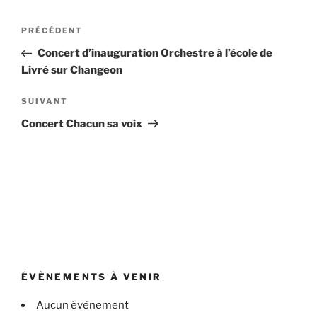
Navigation
Article
PRÉCÉDENT
de
précédent
Concert d’inauguration Orchestre à l’école de
l’article
Livré sur Changeon
Article
SUIVANT
suivant
Concert Chacun sa voix
ÉVÈNEMENTS À VENIR
Aucun évènement