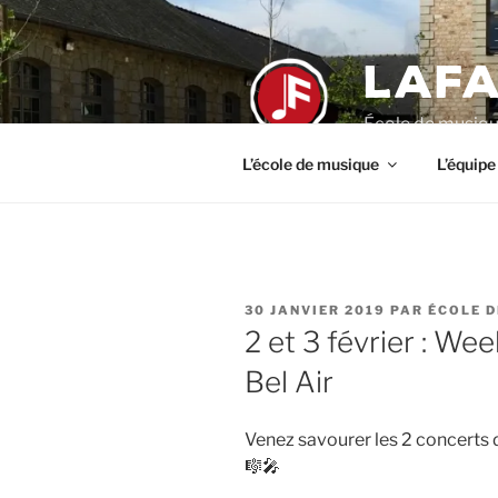
Aller
au
LAFA
contenu
principal
École de musiqu
L’école de musique
L’équipe
PUBLIÉ
30 JANVIER 2019
PAR
ÉCOLE D
LE
2 et 3 février : We
Bel Air
Venez savourer les 2 concerts 
🎼🎤