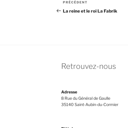
Navigation
Article
PRÉCÉDENT
de
précédent
La reine et le roi La Fabrik
l’article
Retrouvez-nous
Adresse
8 Rue du Général de Gaulle
35140 Saint-Aubin-du-Cormier