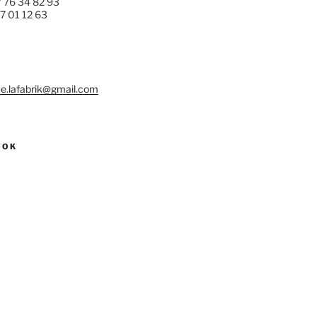
7 76 34 82 93
77 01 12 63
e.lafabrik@gmail.com
OOK