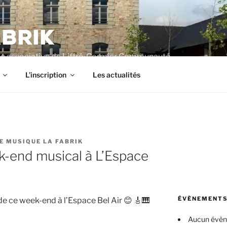
BRIK
e associative de Liffré-Cormier Communauté
L’inscription
Les actualités
E MUSIQUE LA FABRIK
ek-end musical à L’Espace
ÉVÈNEMENTS
de ce week-end à l’Espace Bel Air 😊 🎸🎹
Aucun évè