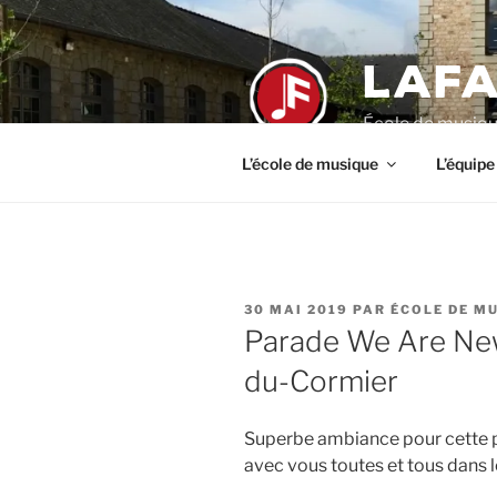
Aller
au
LAFA
contenu
principal
École de musiqu
L’école de musique
L’équipe
PUBLIÉ
30 MAI 2019
PAR
ÉCOLE DE M
LE
Parade We Are New
du-Cormier
Superbe ambiance pour cette p
avec vous toutes et tous dans 