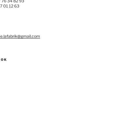
7 76 34 82 93
77 01 12 63
e.lafabrik@gmail.com
OOK