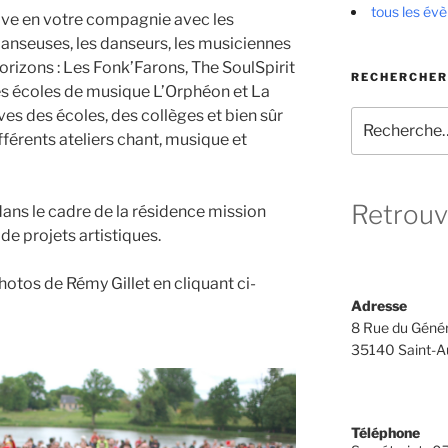
tous les év
ive en votre compagnie avec les
danseuses, les danseurs, les musiciennes
horizons : Les Fonk’Farons, The SoulSpirit
RECHERCHER
les écoles de musique L’Orphéon et La
èves des écoles, des collèges et bien sûr
Recherche
pour
fférents ateliers chant, musique et
:
Retrouv
ns le cadre de la résidence mission
e projets artistiques.
hotos de Rémy Gillet en cliquant ci-
Adresse
8 Rue du Génér
35140 Saint-A
Téléphone