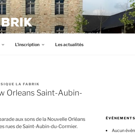
BRIK
e associative de Liffré-Cormier Communauté
L’inscription
Les actualités
USIQUE LA FABRIK
 Orleans Saint-Aubin-
ÉVÈNEMENTS
arade aux sons de la Nouvelle Orléans
les rues de Saint-Aubin-du-Cormier.
Aucun évè