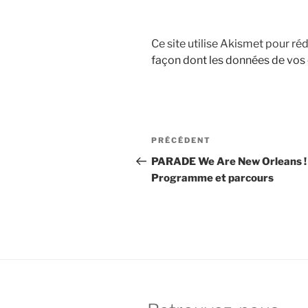
Ce site utilise Akismet pour réd
façon dont les données de vos
Navigation
Article
PRÉCÉDENT
de
précédent
PARADE We Are New Orleans ! 
Programme et parcours
l’article