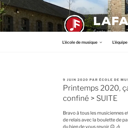
Aller
au
LAFA
contenu
principal
École de musiqu
L’école de musique
L’équipe
PUBLIÉ
9 JUIN 2020
PAR
ÉCOLE DE MU
LE
Printemps 2020, ça
confiné > SUITE
Bravo à tous les musiciennes e
de relais avec la boulette de p
du bien de vous revoir 😉 🎶