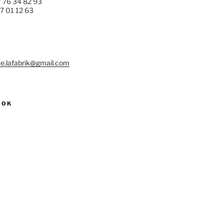
7 76 34 82 93
77 01 12 63
e.lafabrik@gmail.com
OOK