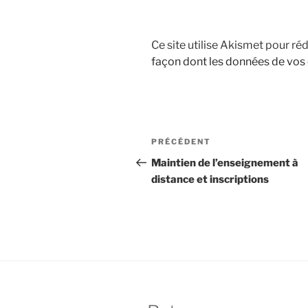
Ce site utilise Akismet pour réd
façon dont les données de vos
Navigation
Article
PRÉCÉDENT
de
précédent
Maintien de l’enseignement à
distance et inscriptions
l’article