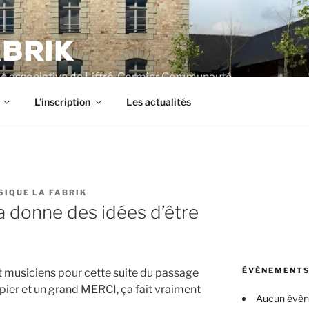
BRIK
e associative de Liffré-Cormier Communauté
L’inscription
Les actualités
SIQUE LA FABRIK
 donne des idées d’être
ÉVÈNEMENTS
t musiciens pour cette suite du passage
apier et un grand MERCI, ça fait vraiment
Aucun évè