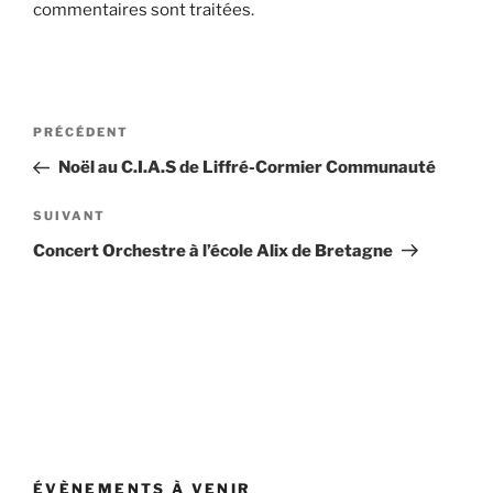
commentaires sont traitées
.
Navigation
Article
PRÉCÉDENT
de
précédent
Noël au C.I.A.S de Liffré-Cormier Communauté
l’article
Article
SUIVANT
suivant
Concert Orchestre à l’école Alix de Bretagne
ÉVÈNEMENTS À VENIR