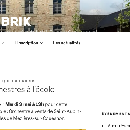
BRIK
e associative de Liffré-Cormier Communauté
L’inscription
Les actualités
IQUE LA FABRIK
estres à l’école
Air
Mardi 9 mai à 19h
pour cette
ole : Orchestre à vents de Saint-Aubin-
ÉVÈNEMENTS
des de Mézières-sur-Couesnon.
Aucun évè