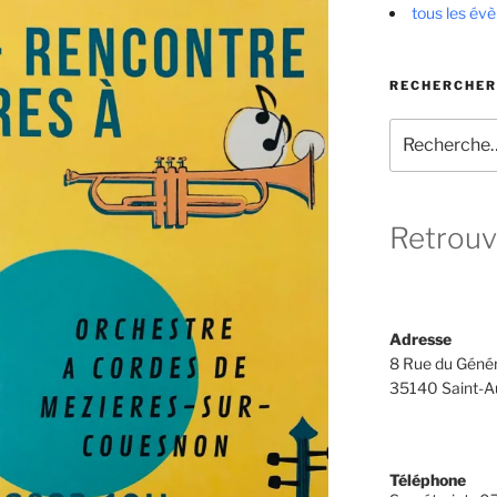
tous les év
RECHERCHER
Recherche
pour
:
Retrouv
Adresse
8 Rue du Génér
35140 Saint-A
Téléphone