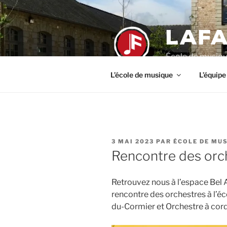
Aller
au
LAFA
contenu
principal
École de musiqu
L’école de musique
L’équipe
PUBLIÉ
3 MAI 2023
PAR
ÉCOLE DE MUS
LE
Rencontre des orch
Retrouvez nous à l’espace Bel 
rencontre des orchestres à l’éc
du-Cormier et Orchestre à cor