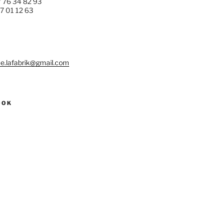
7 76 34 82 93
77 01 12 63
e.lafabrik@gmail.com
OOK