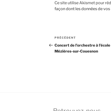
Ce site utilise Akismet pour réd
façon dont les données de vos
Navigation
Article
PRÉCÉDENT
de
précédent
Concert de l’orchestre à l’école
Mézières-sur-Couesnon
l’article
Retrouvez-nous