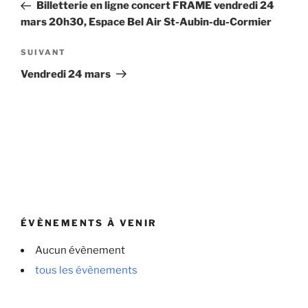
précédent
Billetterie en ligne concert FRAME vendredi 24
l’article
mars 20h30, Espace Bel Air St-Aubin-du-Cormier
Article
SUIVANT
suivant
Vendredi 24 mars
ÉVÈNEMENTS À VENIR
Aucun évènement
tous les évènements