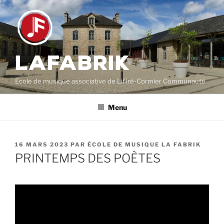
Aller
au
contenu
principal
LAFABRIK
École de musique associative de Liffré-Cormier Communauté
Menu
PUBLIÉ
16 MARS 2023
PAR
ÉCOLE DE MUSIQUE LA FABRIK
LE
PRINTEMPS DES POÈTES