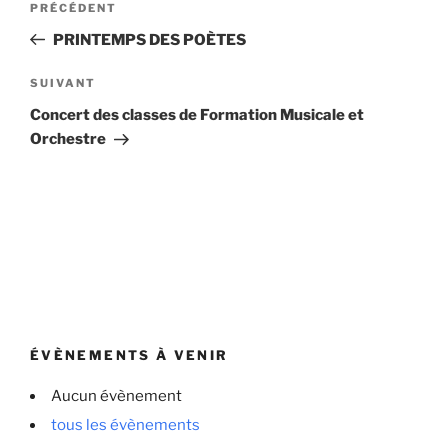
Article
PRÉCÉDENT
de
précédent
PRINTEMPS DES POÈTES
l’article
Article
SUIVANT
suivant
Concert des classes de Formation Musicale et
Orchestre
ÉVÈNEMENTS À VENIR
Aucun évènement
tous les évènements