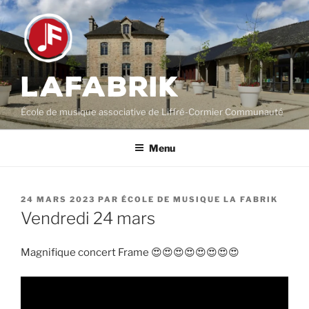
Aller
au
contenu
principal
LAFABRIK
École de musique associative de Liffré-Cormier Communauté
Menu
PUBLIÉ
24 MARS 2023
PAR
ÉCOLE DE MUSIQUE LA FABRIK
LE
Vendredi 24 mars
Magnifique concert Frame 😍😍😍😍😍😍😍😍